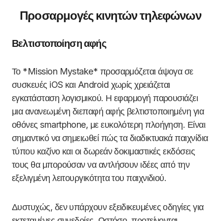
Προσαρμογές κινητών τηλεφώνων
Βελτιστοποίηση αφής
Το *Mission Mystake* προσαρμόζεται άψογα σε
συσκευές iOS και Android χωρίς χρειάζεται
εγκατάσταση λογισμικού. Η εφαρμογή παρουσιάζει
μια ανανεωμένη διεπαφή αφής βελτιστοποιημένη για
οθόνες smartphone, με ευκολότερη πλοήγηση. Είναι
σημαντικό να σημειωθεί πώς τα διαδικτυακά παιχνίδια
τύπου καζίνο και οι δωρεάν δοκιμαστικές εκδόσεις
τους θα μπορούσαν να αντλήσουν ιδέες από την
εξελιγμένη λειτουργικότητα του παιχνιδιού.
Δυστυχώς, δεν υπάρχουν εξειδικευμένες οδηγίες για
εκτεταμένες συνεδρίες. Ωστόσο, προτείνονται