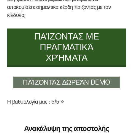
αποκομίσετε σημαντικά κέρδη παίζοντας με τον
κίνδυνο;
ΠΑΊΖΟΝΤΑΣ ΜΕ
ΠΡΑΓΜΑΤΙΚΆ
ΧΡΉΜΑΤΑ
ΠΑΊΖΟΝΤΑΣ ΔΩΡΕΆΝ DEMO
Η βαθμολογία μας : 5/5 ⭐
Ανακάλυψη της αποστολής