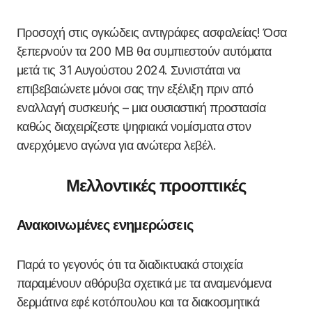
Προσοχή στις ογκώδεις αντιγράφες ασφαλείας! Όσα
ξεπερνούν τα 200 MB θα συμπιεστούν αυτόματα
μετά τις 31 Αυγούστου 2024. Συνιστάται να
επιβεβαιώνετε μόνοι σας την εξέλιξη πριν από
εναλλαγή συσκευής – μια ουσιαστική προστασία
καθώς διαχειρίζεστε ψηφιακά νομίσματα στον
ανερχόμενο αγώνα για ανώτερα λεβέλ.
Μελλοντικές προοπτικές
Ανακοινωμένες ενημερώσεις
Παρά το γεγονός ότι τα διαδικτυακά στοιχεία
παραμένουν αθόρυβα σχετικά με τα αναμενόμενα
δερμάτινα εφέ κοτόπουλου και τα διακοσμητικά