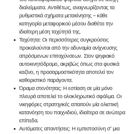
διαλείμματα. Αντιθέτως, αναγνωρίζοντας τα
ρυθμιστικά σχήματα μετακίνησης – κάθε
κατηγορία μεταφορικού μέσου διαθέτει την
ιδιαίτερη μέση ταχύτητά της.
Ταχύτητα: Οι περισσότερες συγκρούσεις
προκαλούνται από την αδυναμία ανίχνευσης
απρόσμενων επιταχύνσεων. Στον ψηφιακό
αυτοκινητόδρομο, ακριβώς όπως στα φυσικά
καζίνο, η προσαρμοστικότητα αποτελεί τον
καθοριστικό παράγοντα.
Όραμα στενότητας: Η εστίαση σε μία μόνο
πλευρά αποτελεί το ολοκληρωτικό σφάλμα. Οι
νικηφόρες στρατηγικές απαιτούν μία ολιστική
κατανόηση του παιχνιδιού, ιδιαίτερα σε ανώτερα
επίπεδα.
Αυτόματες απαντήσεις: Η εμπιστοσύνη σ’ μια