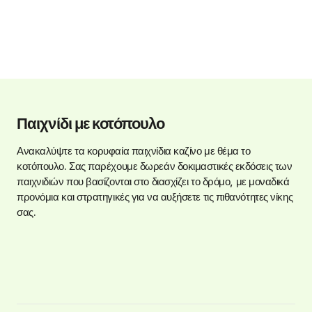
Παιχνίδι με κοτόπουλο
Ανακαλύψτε τα κορυφαία παιχνίδια καζίνο με θέμα το
κοτόπουλο. Σας παρέχουμε δωρεάν δοκιμαστικές εκδόσεις των
παιχνιδιών που βασίζονται στο διασχίζει το δρόμο, με μοναδικά
προνόμια και στρατηγικές για να αυξήσετε τις πιθανότητες νίκης
σας.