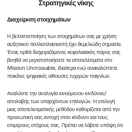
Στρατηγικές νίκης
Διαχείριση στοιχημάτων
Η βελτιστοποίηση των στοιχημάτων σας με χρήση
αυξητικού πολλαπλασιαστή έχει θεμελιώδη σημασία.
Ένας ορθά διαχειριζόμενος κεφαλαιακός πόρος σας
βοηθά να μεγιστοποιήσετε τα αποτελέσματα στο
Mission Uncrossable, ιδιαίτερα ενώ ανακαλύπτετε
ποικίλες ψηφιακές αίθουσες τυχερών παιγνίων.
Αναλύστε την αναλογία κινούμενου κινδύνου/
απολαβής των υπαρχόντων επιλογών. Η επιλογή
μιας αποτελεσματικής μεθόδου καθορίζεται από την
προσωπική σας αντοχή στον κίνδυνο και τους
επιμέρους στόχους σας. Πρέπει να λάβετε υπόψη ότι