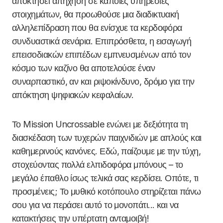
αποκτήσει απήχηση σε κάποιες υπηρεσίες
στοιχημάτων, θα προωθούσε μια διαδικτυακή
αλληλεπίδραση που θα ενίσχυε τα κερδοφόρα
συνδυαστικά σενάρια. Επιπρόσθετα, η εισαγωγή
επεισοδιακών επιπέδων εμπνευσμένων από τον
κόσμο των καζίνο θα αποτελούσε έναν
συναρπαστικό, αν και ριψοκίνδυνο, δρόμο για την
απόκτηση ψηφιακών κεφαλαίων.
Το Mission Uncrossable ενώνει με δεξιότητα τη
διασκέδαση των τυχερών παιχνιδιών με απλούς και
καθημερινούς κανόνες. Εδώ, παίζουμε με την τύχη,
στοχεύοντας πολλά ελπιδοφόρα μπόνους – το
μεγάλο έπαθλο ίσως τελικά σας κερδίσει. Οπότε, τι
προσμένεις; Το μυθικό κοτόπουλο στηρίζεται πάνω
σου για να περάσει αυτό το μονοπάτι... και να
κατακτήσεις την υπέρτατη ανταμοιβή!