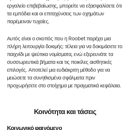
εργαλείο επιβεβαίωσης, μπορείτε να εξασφαλίσετε ότι
τα εμπόδια και οι επιταχύνσεις των οχημάτων
παρέμειναν τυχαίες.
Αυτός είναι ο σκοπός που η Roobet παρέχει μια
πλήρη λειτουργία δοκιμής: τέλεια για να δοκιμάσετε το
παιχνίδι με ψεύτικα νομίσματα, ενώ εξερευνάτε τα
συσσωρευτικά βήματα και τις ποικίλες αισθητικές
επιλογές. Αποτελεί μια ευδιάκριτη μέθοδο για να
μειώσετε τα συνηθισμένα σφάλματα πριν
προχωρήσετε στο στοίχημα με πραγματικά κεφάλαια.
Κοινότητα και τάσεις
Κοινωνικό φαινόμενο