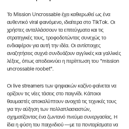
Το Mission Uncrossable έχει καθιερωθεί ως ένα
αυθεντικό viral φαινόμενο, ιδιαίτερα στο TikTok. Οι
χρήστες ανταλλάσσουν τα επιτεύγματα και τις
στρατηγικές τους, τροφοδοτώντας συνεχώς το
ενδιαφέρον για αυτή την ιδέα. Οι αντίστοιχες
αναζητήσεις συχνά συνδυάζουν αγγλικές και γαλλικές
λέξεις, όπως αποδεικνύει η περίπτωση του "mission
uncrossable roobet".
Οι live streamers των ψηφιακών καζίνο φαίνεται να
ορίζουν τις νέες τάσεις στο παιγνίδι. Κάποιοι
θαυμαστές αποκαλύπτουν ανοιχτά τις τεχνικές τους
για την αύξηση των πολλαπλασιαστών,
σχηματίζοντας ένα ζωντανό πνεύμα συνεργασίας. Η
ίδια η φύση του παιχνιδιού —με τα πονταρίσματα να