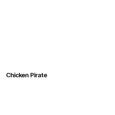
Chicken Pirate