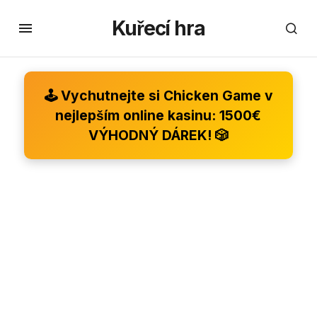
Kuřecí hra
🕹️ Vychutnejte si Chicken Game v
nejlepším online kasinu: 1500€
VÝHODNÝ DÁREK! 🎲