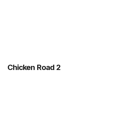
Chicken Road 2