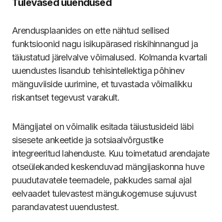
Tulevased uuendused
Arendusplaanides on ette nähtud sellised
funktsioonid nagu isikupärased riskihinnangud ja
täiustatud järelvalve võimalused. Kolmanda kvartali
uuendustes lisandub tehisintellektiga põhinev
mänguviiside uurimine, et tuvastada võimalikku
riskantset tegevust varakult.
Mängijatel on võimalik esitada täiustusideid läbi
sisesete ankeetide ja sotsiaalvõrgustike
integreeritud lahenduste. Kuu toimetatud arendajate
otseülekanded keskenduvad mängijaskonna huve
puudutavatele teemadele, pakkudes samal ajal
eelvaadet tulevastest mängukogemuse sujuvust
parandavatest uuendustest.