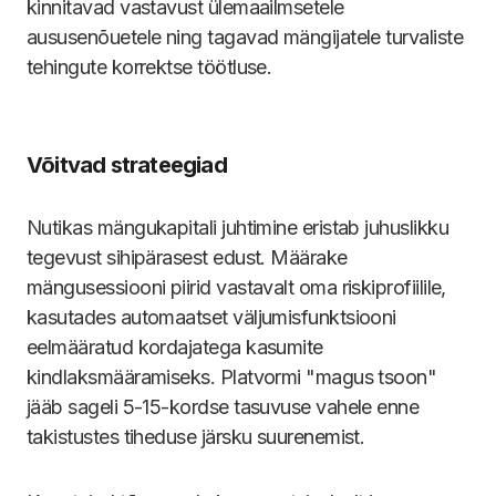
kinnitavad vastavust ülemaailmsetele
aususenõuetele ning tagavad mängijatele turvaliste
tehingute korrektse töötluse.
Võitvad strateegiad
Nutikas mängukapitali juhtimine eristab juhuslikku
tegevust sihipärasest edust. Määrake
mängusessiooni piirid vastavalt oma riskiprofiilile,
kasutades automaatset väljumisfunktsiooni
eelmääratud kordajatega kasumite
kindlaksmääramiseks. Platvormi "magus tsoon"
jääb sageli 5-15-kordse tasuvuse vahele enne
takistustes tiheduse järsku suurenemist.