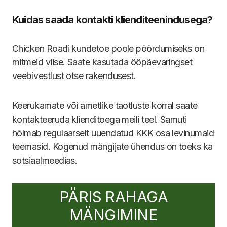
Kuidas saada kontakti klienditeenindusega?
Chicken Roadi kundetoe poole pöördumiseks on
mitmeid viise. Saate kasutada ööpäevaringset
veebivestlust otse rakendusest.
Keerukamate või ametlike taotluste korral saate
kontakteeruda klienditoega meili teel. Samuti
hõlmab regulaarselt uuendatud KKK osa levinumaid
teemasid. Kogenud mängijate ühendus on toeks ka
sotsiaalmeedias.
PÄRIS RAHAGA
MÄNGIMINE