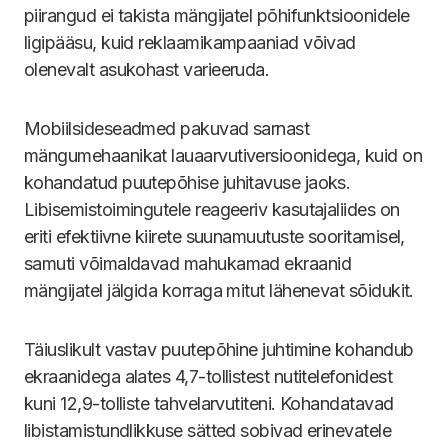
piirangud ei takista mängijatel põhifunktsioonidele
ligipääsu, kuid reklaamikampaaniad võivad
olenevalt asukohast varieeruda.
Mobiilsideseadmed pakuvad sarnast
mängumehaanikat lauaarvutiversioonidega, kuid on
kohandatud puutepõhise juhitavuse jaoks.
Libisemistoimingutele reageeriv kasutajaliides on
eriti efektiivne kiirete suunamuutuste sooritamisel,
samuti võimaldavad mahukamad ekraanid
mängijatel jälgida korraga mitut lähenevat sõidukit.
Täiuslikult vastav puutepõhine juhtimine kohandub
ekraanidega alates 4,7-tollistest nutitelefonidest
kuni 12,9-tolliste tahvelarvutiteni. Kohandatavad
libistamistundlikkuse sätted sobivad erinevatele