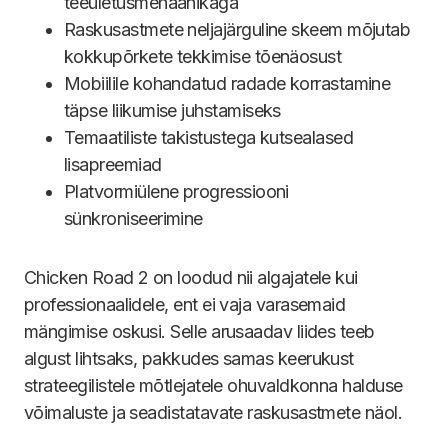
teeületusmehaanikaga
Raskusastmete neljajärguline skeem mõjutab
kokkupõrkete tekkimise tõenäosust
Mobiilile kohandatud radade korrastamine
täpse liikumise juhstamiseks
Temaatiliste takistustega kutsealased
lisapreemiad
Platvormiülene progressiooni
sünkroniseerimine
Chicken Road 2 on loodud nii algajatele kui
professionaalidele, ent ei vaja varasemaid
mängimise oskusi. Selle arusaadav liides teeb
algust lihtsaks, pakkudes samas keerukust
strateegilistele mõtlejatele ohuvaldkonna halduse
võimaluste ja seadistatavate raskusastmete näol.