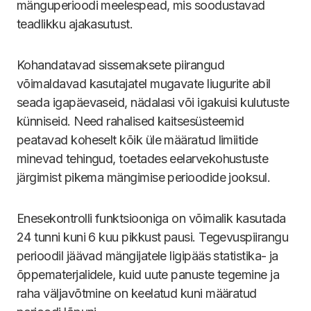
mänguperioodi meelespead, mis soodustavad
teadlikku ajakasutust.
Kohandatavad sissemaksete piirangud
võimaldavad kasutajatel mugavate liugurite abil
seada igapäevaseid, nädalasi või igakuisi kulutuste
künniseid. Need rahalised kaitsesüsteemid
peatavad koheselt kõik üle määratud limiitide
minevad tehingud, toetades eelarvekohustuste
järgimist pikema mängimise perioodide jooksul.
Enesekontrolli funktsiooniga on võimalik kasutada
24 tunni kuni 6 kuu pikkust pausi. Tegevuspiirangu
perioodil jäävad mängijatele ligipääs statistika- ja
õppematerjalidele, kuid uute panuste tegemine ja
raha väljavõtmine on keelatud kuni määratud