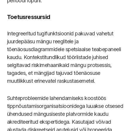
perioodi lõpuni.
Toetusressursid
Integreeritud tugifunktsioonid pakuvad vahetut
juurdepääsu mängu reeglitele ja
tõenäosusdiagrammidele spetsiaalse teabepaneeli
kaudu. Kontekstitundlikud tööriistade juhised
selgitavad riskimehaanikaid mängu protsessis,
tagades, et mängijad tajuvad tõenäosuse
muutlikkust erinevatel raskustasemetel.
Suhteprobleemide lahendamiseks koostöös
tippnõustamisorganisatsioonidega luuakse otsesed
ühendused mängusiseste platvormide kaudu
akrediteeritud ekspertidega. Kasutajad võivad
alustada diskreetseid arutelusid või broneerida