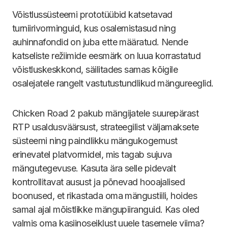
Võistlussüsteemi prototüübid katsetavad
turniirivorminguid, kus osalemistasud ning
auhinnafondid on juba ette määratud. Nende
katseliste režiimide eesmärk on luua korrastatud
võistluskeskkond, säilitades samas kõigile
osalejatele rangelt vastutustundlikud mängureeglid.
Chicken Road 2 pakub mängijatele suurepärast
RTP usaldusväärsust, strateegilist väljamaksete
süsteemi ning paindlikku mängukogemust
erinevatel platvormidel, mis tagab sujuva
mängutegevuse. Kasuta ära selle pidevalt
kontrollitavat ausust ja põnevad hooajalised
boonused, et rikastada oma mängustiili, hoides
samal ajal mõistlikke mängupiiranguid. Kas oled
valmis oma kasiinoseiklust uuele tasemele viima?