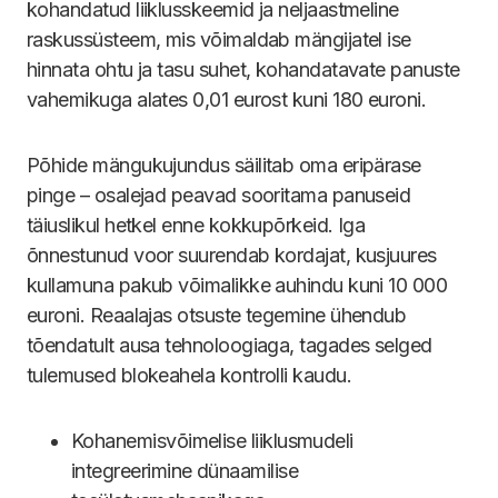
kohandatud liiklusskeemid ja neljaastmeline
raskussüsteem, mis võimaldab mängijatel ise
hinnata ohtu ja tasu suhet, kohandatavate panuste
vahemikuga alates 0,01 eurost kuni 180 euroni.
Põhide mängukujundus säilitab oma eripärase
pinge – osalejad peavad sooritama panuseid
täiuslikul hetkel enne kokkupõrkeid. Iga
õnnestunud voor suurendab kordajat, kusjuures
kullamuna pakub võimalikke auhindu kuni 10 000
euroni. Reaalajas otsuste tegemine ühendub
tõendatult ausa tehnoloogiaga, tagades selged
tulemused blokeahela kontrolli kaudu.
Kohanemisvõimelise liiklusmudeli
integreerimine dünaamilise