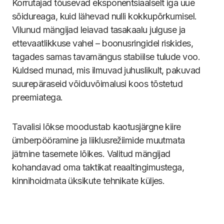
Korrutajad tõusevad eksponentsiaalselt iga uue
sõidureaga, kuid lähevad nulli kokkupõrkumisel.
Vilunud mängijad leiavad tasakaalu julguse ja
ettevaatlikkuse vahel – boonusringidel riskides,
tagades samas tavamängus stabiilse tulude voo.
Kuldsed munad, mis ilmuvad juhuslikult, pakuvad
suurepäraseid võiduvõimalusi koos tõstetud
preemiatega.
Tavalisi lõkse moodustab kaotusjärgne kiire
ümberpööramine ja liiklusrežiimide muutmata
jätmine tasemete lõikes. Valitud mängijad
kohandavad oma taktikat reaaltingimustega,
kinnihoidmata üksikute tehnikate küljes.