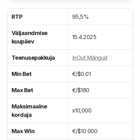
RTP
95,5%
Väljaandmise
15.4.2025
kuupäev
Teenusepakkuja
InOut Mängud
Min Bet
€/$0.01
Max Bet
€/$180
Maksimaalne
x10,000
kordaja
Max Win
€/$10 000