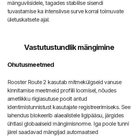
mänguviisidele, tagades stabiilse sisendi
tuvastamise ka intensiivse surve korral toimuvate
ületuskatsete ajal.
Vastutustundlik mängimine
Ohutusmeetmed
Rooster Route 2 kasutab mitmekülgseid vanuse
kinnitamise meetmeid profiili loomisel, nõudes
ametlikku riigiasutuse poolt antud
identimistunnistust kasutajate registreerimiseks. See
lahendus blokeerib alaealistele ligipääsu, järgides
ühtlasi globaalseid mängimisnorme. Iga poole tunni
järel saadavad mängijad automaatsed