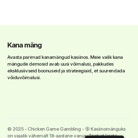
Kana mäng
Avasta parimad kanamängud kasiinos. Meie valik kana
mängude demosid avab uusi võimalusi, pakkudes
eksklusiivseid boonuseid ja strateegiaid, et suurendada
võiduvõimalusi.
©️ 2025 - Chicken Game Gambling - 🔞 Kasiinomänguks
on vajalik vähemalt 18-aastane vanus. Toetust leiate